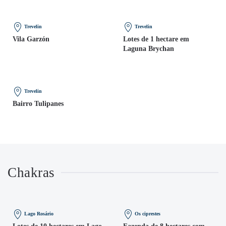
Trevelin
Trevelin
Vila Garzón
Lotes de 1 hectare em
Laguna Brychan
Trevelin
Bairro Tulipanes
Chakras
Lago Rosário
Os ciprestes