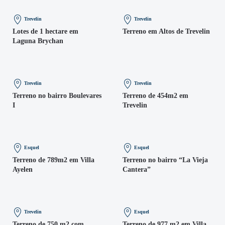
Trevelin
Trevelin
Lotes de 1 hectare em
Terreno em Altos de Trevelin
Laguna Brychan
Trevelin
Trevelin
Terreno no bairro Boulevares
Terreno de 454m2 em
I
Trevelin
Esquel
Esquel
Terreno de 789m2 em Villa
Terreno no bairro “La Vieja
Ayelen
Cantera”
Trevelin
Esquel
Terreno de 750 m2 com
Terreno de 977 m2 em Villa