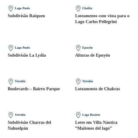
Lago Puelo
Cholila
Subdivisão Raiquen
Loteamento com vista para o
Lago Carlos Pellegrini
Lago Puelo
Epuyén
Subdivisão La Lydia
Alturas de Epuyén
Trevelin
Trevelin
Boulevards – Bairro Parque
Loteamento de Chakras
Trevelin
Lago Rosário
Subdivisão Chacras del
Lotes em Villa Náutica
Nahuelpán
“Maitenes del lago”