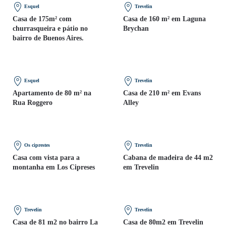
Esquel
Trevelin
Casa de 175m² com
Casa de 160 m² em Laguna
churrasqueira e pátio no
Brychan
bairro de Buenos Aires.
Esquel
Trevelin
Apartamento de 80 m² na
Casa de 210 m² em Evans
Rua Roggero
Alley
Os ciprestes
Trevelin
Casa com vista para a
Cabana de madeira de 44 m2
montanha em Los Cipreses
em Trevelin
Trevelin
Trevelin
Casa de 81 m2 no bairro La
Casa de 80m2 em Trevelin