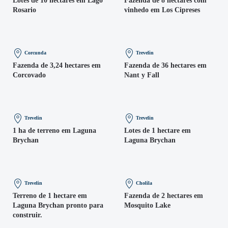
Lotes de 10 hectares em Lago
Fazenda de 8 hectares com
Rosario
vinhedo em Los Cipreses
Corcunda
Trevelin
Fazenda de 3,24 hectares em
Fazenda de 36 hectares em
Corcovado
Nant y Fall
Trevelin
Trevelin
1 ha de terreno em Laguna
Lotes de 1 hectare em
Brychan
Laguna Brychan
Trevelin
Cholila
Terreno de 1 hectare em
Fazenda de 2 hectares em
Laguna Brychan pronto para
Mosquito Lake
construir.