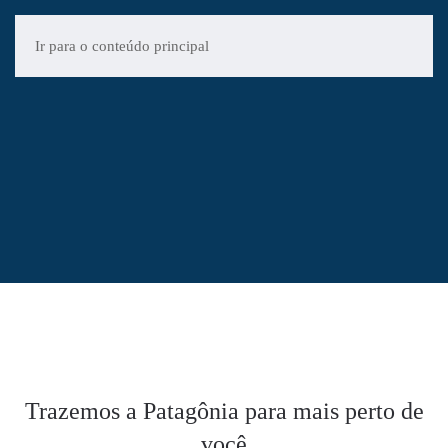
Ir para o conteúdo principal
CORRETOR
DE
IMÓVEIS
Patagônia
Trazemos a Patagônia para mais perto de
você