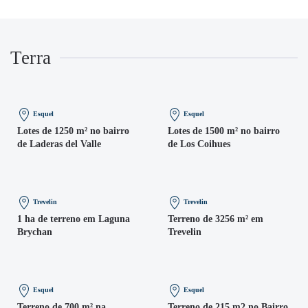
Terra
Esquel
Esquel
Lotes de 1250 m² no bairro
Lotes de 1500 m² no bairro
de Laderas del Valle
de Los Coihues
Trevelin
Trevelin
1 ha de terreno em Laguna
Terreno de 3256 m² em
Brychan
Trevelin
Esquel
Esquel
Terreno de 700 m² na
Terreno de 215 m2 no Bairro