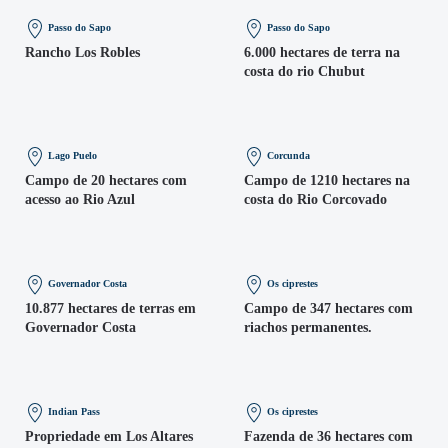
Passo do Sapo
Passo do Sapo
Rancho Los Robles
6.000 hectares de terra na
costa do rio Chubut
Lago Puelo
Corcunda
Campo de 20 hectares com
Campo de 1210 hectares na
acesso ao Rio Azul
costa do Rio Corcovado
Governador Costa
Os ciprestes
10.877 hectares de terras em
Campo de 347 hectares com
Governador Costa
riachos permanentes.
Indian Pass
Os ciprestes
Propriedade em Los Altares
Fazenda de 36 hectares com