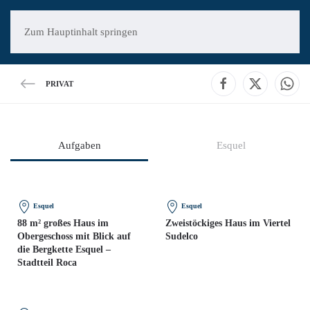
Zum Hauptinhalt springen
PRIVAT
Aufgaben
Esquel
Esquel
Esquel
88 m² großes Haus im
Zweistöckiges Haus im Viertel
Obergeschoss mit Blick auf
Sudelco
die Bergkette Esquel –
Stadtteil Roca