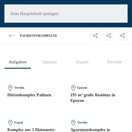
Zum Hauptinhalt springen
TOURISTENKOMPLEXE
Aufgaben
Epuyen
Esquel
Trevelin
Trevelin
Epuyen
Hüttenkomplex Paihuen
195 m² große Residenz in
Epuyen
Esquel
Trevelin
Komplex aus 3 Maisonette-
Apartmentkomplex in