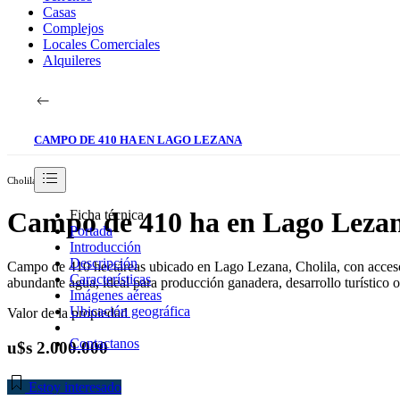
Casas
Complejos
Locales Comerciales
Alquileres
CAMPO DE 410 HA EN LAGO LEZANA
Cholila
Campo de 410 ha en Lago Leza
Ficha técnica
Portada
Introducción
Descripción
Campo de 410 hectáreas ubicado en Lago Lezana, Cholila, con acceso 
Características
abundante agua, ideal para producción ganadera, desarrollo turístico o 
Imágenes aéreas
Ubicación geográfica
Valor de la propiedad
Contactanos
u$s 2.000.000
Estoy interesado