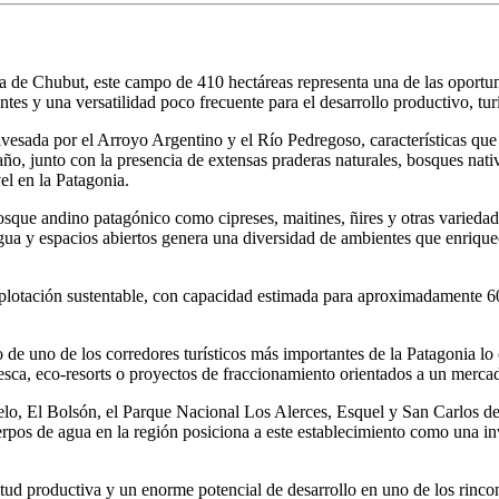
ia de Chubut, este campo de 410 hectáreas representa una de las opor
es y una versatilidad poco frecuente para el desarrollo productivo, turí
esada por el Arroyo Argentino y el Río Pedregoso, características que l
ño, junto con la presencia de extensas praderas naturales, bosques nati
el en la Patagonia.
osque andino patagónico como cipreses, maitines, ñires y otras variedad
ua y espacios abiertos genera una diversidad de ambientes que enriquec
xplotación sustentable, con capacidad estimada para aproximadamente 60
ro de uno de los corredores turísticos más importantes de la Patagonia lo
esca, eco-resorts o proyectos de fraccionamiento orientados a un mercado
uelo, El Bolsón, el Parque Nacional Los Alerces, Esquel y San Carlos de
os de agua en la región posiciona a este establecimiento como una inver
itud productiva y un enorme potencial de desarrollo en uno de los rinc