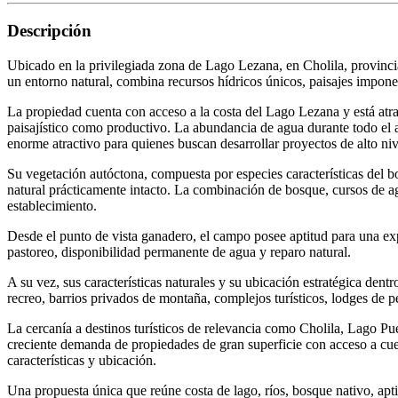
Descripción
Ubicado en la privilegiada zona de Lago Lezana, en Cholila, provinc
un entorno natural, combina recursos hídricos únicos, paisajes imponent
La propiedad cuenta con acceso a la costa del Lago Lezana y está atrav
paisajístico como productivo. La abundancia de agua durante todo el a
enorme atractivo para quienes buscan desarrollar proyectos de alto niv
Su vegetación autóctona, compuesta por especies características del b
natural prácticamente intacto. La combinación de bosque, cursos de ag
establecimiento.
Desde el punto de vista ganadero, el campo posee aptitud para una e
pastoreo, disponibilidad permanente de agua y reparo natural.
A su vez, sus características naturales y su ubicación estratégica dent
recreo, barrios privados de montaña, complejos turísticos, lodges de p
La cercanía a destinos turísticos de relevancia como Cholila, Lago P
creciente demanda de propiedades de gran superficie con acceso a cuerp
características y ubicación.
Una propuesta única que reúne costa de lago, ríos, bosque nativo, apt