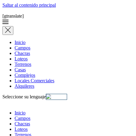
Saltar al contenido principal
[gtranslate]
Inicio
Campos
Chacras
Loteos
Terrenos
Casas
Complejos
Locales Comerciales
Alquileres
Seleccione su lenguaje
Inicio
Campos
Chacras
Loteos
Terrenos