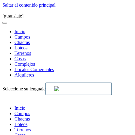
Saltar al contenido principal
[gtranslate]
Inicio
Campos
Chacras
Loteos
Terrenos
Casas
Complejos
Locales Comerciales
Alquileres
Seleccione su lenguaje
Inicio
Campos
Chacras
Loteos
Terrenos