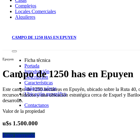
Casas
Complejos
Locales Comerciales
Alquileres
CAMPO DE 1250 HAS EN EPUYEN
Epuyen
Ficha técnica
Portada
Campo de 1250 has en Epuyen
Introducción
Descripción
Características
Imágenes aéreas
Este campo de 1250 hectáreas en Epuyén, ubicado sobre la Ruta 40, of
Ubicación geográfica
recursos hídricos y una ubicación estratégica cerca de Esquel y Bariloc
desarrollo.
Contactanos
Valor de la propiedad
u$s 1.500.000
Estoy interesado