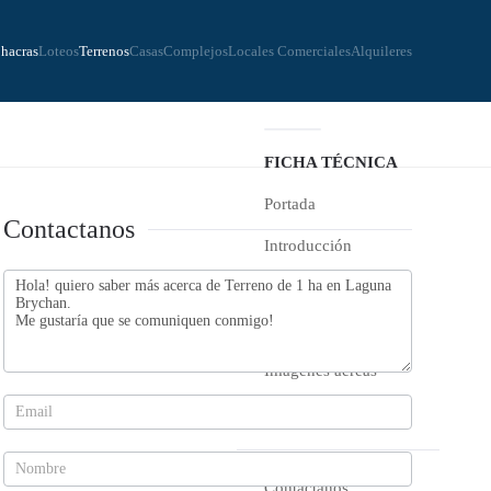
hacras
Loteos
Terrenos
Casas
Complejos
Locales Comerciales
Alquileres
FICHA TÉCNICA
Portada
Contactanos
Introducción
Contactanos
Descripción
Características
Imágenes aéreas
Ubicación geográfica
Contactanos