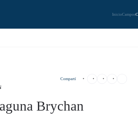
Inicio
Campos
C
Compartí
N
Laguna Brychan