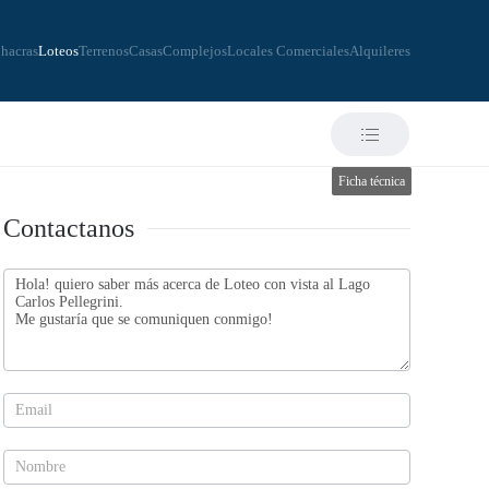
hacras
Loteos
Terrenos
Casas
Complejos
Locales Comerciales
Alquileres
Ficha técnica
Contactanos
Contactanos