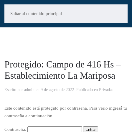
Saltar al contenido principal
Protegido: Campo de 416 Hs –
Establecimiento La Mariposa
Escrito por
admin
en
9 de agosto de 2022
. Publicado en
Privadas
.
Este contenido está protegido por contraseña. Para verlo ingresá tu
contraseña a continuación:
Contraseña: