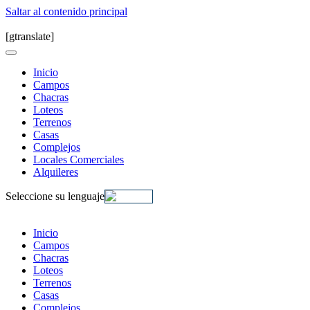
Saltar al contenido principal
[gtranslate]
Inicio
Campos
Chacras
Loteos
Terrenos
Casas
Complejos
Locales Comerciales
Alquileres
Seleccione su lenguaje
Inicio
Campos
Chacras
Loteos
Terrenos
Casas
Complejos