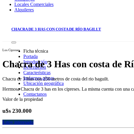
Locales Comerciales
Alquileres
CHACRA DE 3 HAS CON COSTA DE RÍO BAGILLT
Los Cipreses
Ficha técnica
Portada
Chacra de 3 Has con costa de Rí
Introducción
Descripción
Características
Imágenes aéreas
Chacra de 3 Has con 250 metros de costa del rio baguilt.
Ubicación geográfica
Hermosa Chacra de 3 has en los cipreses. La misma cuenta con una ca
Contactanos
Valor de la propiedad
u$s 230.000
Estoy interesado