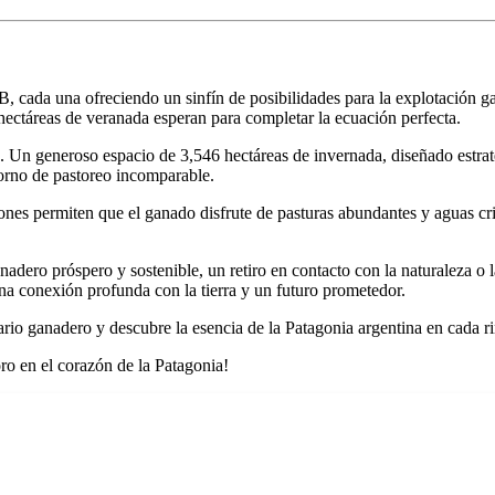
B, cada una ofreciendo un sinfín de posibilidades para la explotación ga
 hectáreas de veranada esperan para completar la ecuación perfecta.
s. Un generoso espacio de 3,546 hectáreas de invernada, diseñado estra
orno de pastoreo incomparable.
ones permiten que el ganado disfrute de pasturas abundantes y aguas cris
nadero próspero y sostenible, un retiro en contacto con la naturaleza o 
a conexión profunda con la tierra y un futuro prometedor.
rio ganadero y descubre la esencia de la Patagonia argentina en cada r
ro en el corazón de la Patagonia!