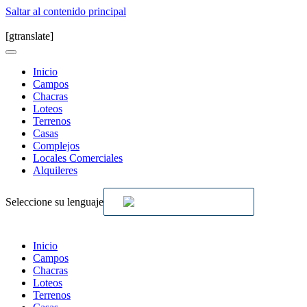
Saltar al contenido principal
[gtranslate]
Inicio
Campos
Chacras
Loteos
Terrenos
Casas
Complejos
Locales Comerciales
Alquileres
Seleccione su lenguaje
Inicio
Campos
Chacras
Loteos
Terrenos