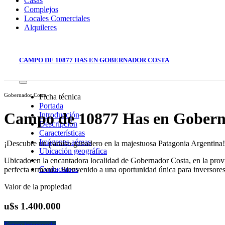
Casas
Complejos
Locales Comerciales
Alquileres
CAMPO DE 10877 HAS EN GOBERNADOR COSTA
Gobernador Costa
Ficha técnica
Portada
Campo de 10877 Has en Gobern
Introducción
Descripción
Características
Imágenes aéreas
¡Descubre un paraíso ganadero en la majestuosa Patagonia Argentina!
Ubicación geográfica
Ubicado en la encantadora localidad de Gobernador Costa, en la provi
Contactanos
perfecta armonía. Bienvenido a una oportunidad única para inversores
Valor de la propiedad
u$s 1.400.000